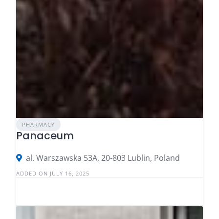
PHARMACY
Panaceum
al. Warszawska 53A, 20-803 Lublin, Poland
ADDED ON JULY 16, 2025